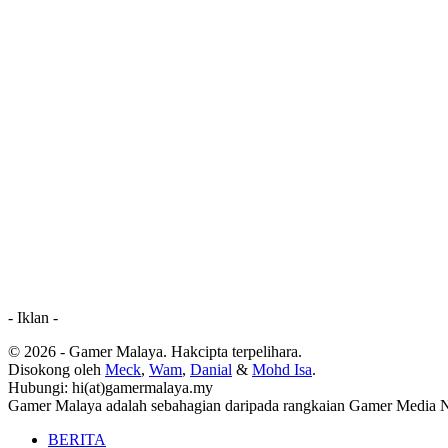
- Iklan -
© 2026 - Gamer Malaya. Hakcipta terpelihara.
Disokong oleh
Meck
,
Wam
,
Danial
&
Mohd Isa
.
Hubungi: hi(at)gamermalaya.my
Gamer Malaya adalah sebahagian daripada rangkaian Gamer Media 
BERITA