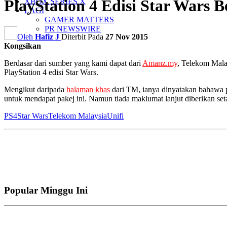
PlayStation 4 Edisi Star Wars 
XBOX SERIES X
LAGI
GAMER MATTERS
PR NEWSWIRE
Oleh
Hafiz J
Diterbit Pada
27 Nov 2015
Kongsikan
Berdasar dari sumber yang kami dapat dari
Amanz.my
, Telekom Mala
PlayStation 4 edisi Star Wars.
Mengikut daripada
halaman khas
dari TM, ianya dinyatakan bahawa pa
untuk mendapat pakej ini. Namun tiada maklumat lanjut diberikan seta
PS4
Star Wars
Telekom Malaysia
Unifi
Popular Minggu Ini