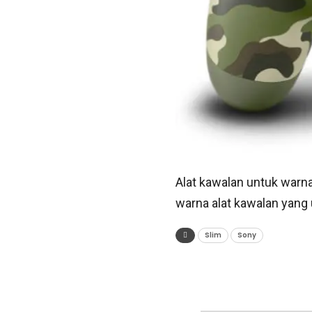
Alat kawalan untuk warna 
warna alat kawalan yang 
Slim
Sony