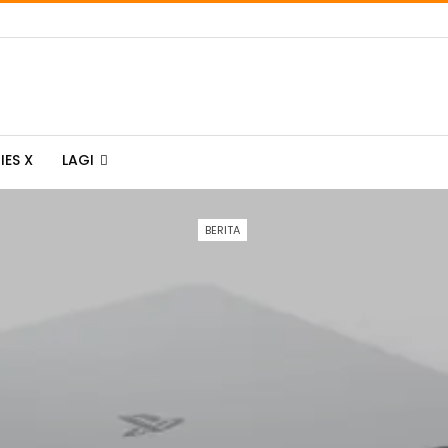
IES X
LAGI
BERITA