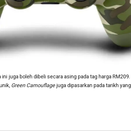
ini juga boleh dibeli secara asing pada tag harga RM209. 
unik,
Green Camouflage
juga dipasarkan pada tarikh yan