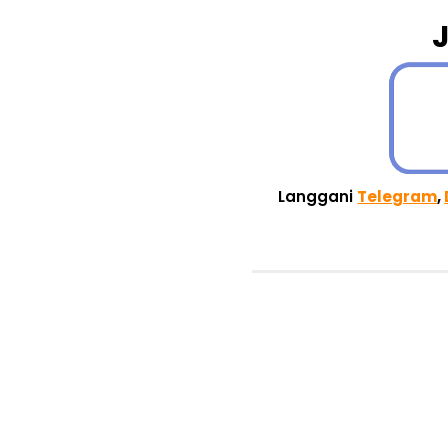
Langgani
Telegram
,