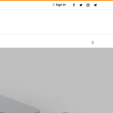
Sign In