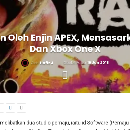
 Oleh Enjin APEX, Mensasar
Dan Xbox One X
Diterbit Pada
19 Jun 2018
Oleh
Hafiz J
melibatkan dua studio pemaju, iaitu id Software (Pemaju