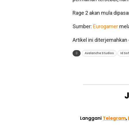
Rage 2 akan mula dipasa
Sumber:
Eurogamer
mela
Artikel ini diterjemahkan d
Avalanche Studios
Id So
Langgani
Telegram
,