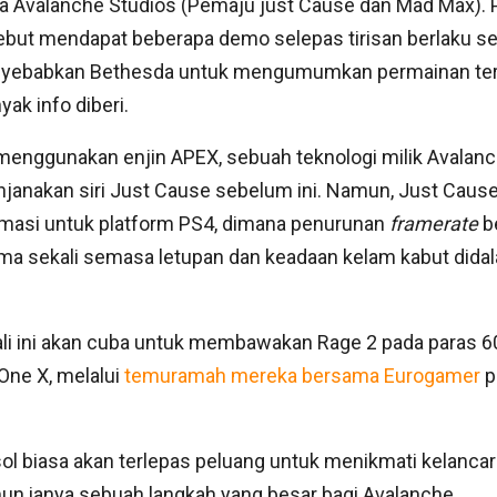
a Avalanche Studios (Pemaju just Cause dan Mad Max). 
ebut mendapat beberapa demo selepas tirisan berlaku s
enyebabkan Bethesda untuk mengumumkan permainan te
yak info diberi.
 menggunakan enjin APEX, sebuah teknologi milik Avalan
janakan siri Just Cause sebelum ini. Namun, Just Cause
masi untuk platform PS4, dimana penurunan
framerate
b
ma sekali semasa letupan dan keadaan kelam kabut dida
kali ini akan cuba untuk membawakan Rage 2 pada paras 6
One X, melalui
temuramah mereka bersama Eurogamer
p
sol biasa akan terlepas peluang untuk menikmati kelancara
un ianya sebuah langkah yang besar bagi Avalanche.