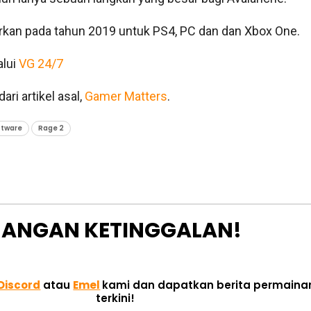
rkan pada tahun 2019 untuk PS4, PC dan dan Xbox One.
lui
VG 24/7
ari artikel asal,
Gamer Matters
.
ftware
Rage 2
JANGAN KETINGGALAN!
Discord
atau
Emel
kami dan dapatkan berita permaina
terkini!