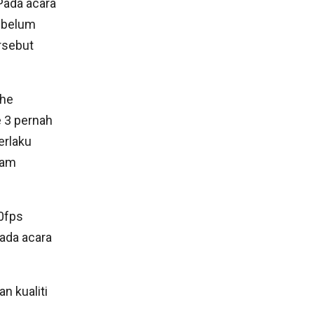
Pada acara
ebelum
rsebut
che
 3 pernah
erlaku
lam
0fps
ada acara
n kualiti