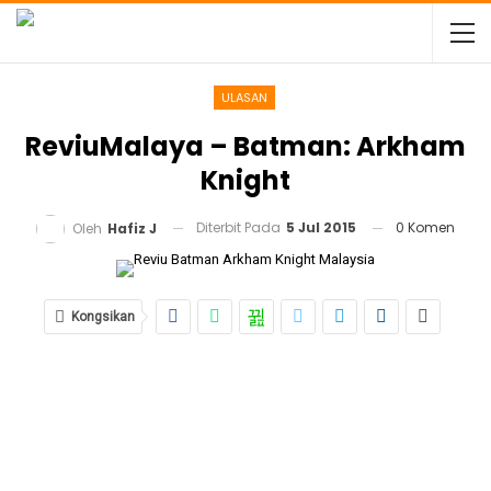
ULASAN
ReviuMalaya – Batman: Arkham
Knight
Diterbit Pada
5 Jul 2015
0 Komen
Oleh
Hafiz J
Kongsikan