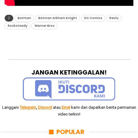
Batman
Batman Arkham Knight
DC Comics
Reviu
Rocksteady
Warner Bros
JANGAN KETINGGALAN!
Langgani
Telegram
,
Discord
atau
Emel
kami dan dapatkan berita permainan
video terkini!
POPULAR