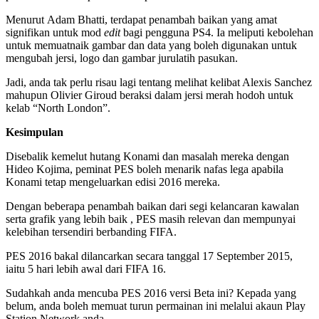
Menurut Adam Bhatti, terdapat penambah baikan yang amat
signifikan untuk mod
edit
bagi pengguna PS4. Ia meliputi kebolehan
untuk memuatnaik gambar dan data yang boleh digunakan untuk
mengubah jersi, logo dan gambar jurulatih pasukan.
Jadi, anda tak perlu risau lagi tentang melihat kelibat Alexis Sanchez
mahupun Olivier Giroud beraksi dalam jersi merah hodoh untuk
kelab “North London”.
Kesimpulan
Disebalik kemelut hutang Konami dan masalah mereka dengan
Hideo Kojima, peminat PES boleh menarik nafas lega apabila
Konami tetap mengeluarkan edisi 2016 mereka.
Dengan beberapa penambah baikan dari segi kelancaran kawalan
serta grafik yang lebih baik , PES masih relevan dan mempunyai
kelebihan tersendiri berbanding FIFA.
PES 2016 bakal dilancarkan secara tanggal 17 September 2015,
iaitu 5 hari lebih awal dari FIFA 16.
Sudahkah anda mencuba PES 2016 versi Beta ini? Kepada yang
belum, anda boleh memuat turun permainan ini melalui akaun Play
Station Network anda.