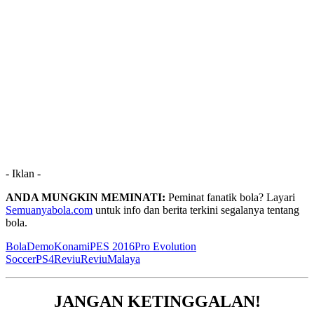
- Iklan -
ANDA MUNGKIN MEMINATI:
Peminat fanatik bola? Layari
Semuanyabola.com
untuk info dan berita terkini segalanya tentang
bola.
Bola
Demo
Konami
PES 2016
Pro Evolution
Soccer
PS4
Reviu
ReviuMalaya
JANGAN KETINGGALAN!