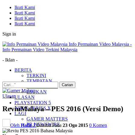
Ikuti Kami
Ikuti Kami
Ikuti Kami
Ikuti Kami
Sign in
Info Permainan Video Malaysia -
Info Permainan Video Terkini Malaysia
- Iklan -
BERITA
TERKINI
TEMPATAN
MUDAH ALIH
ESUKAN
Ulasan
ULASAN
PLAYSTATION 5
ReviuMalaya – PES 2016 (Versi Demo)
XBOX SERIES X
LAGI
GAMER MATTERS
PR NEWSWIRE
Oleh
Hafiz J
Diterbit Pada
23 Ogo 2015
0 Komen