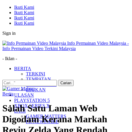
Ikuti Kami
Ikuti Kami
Ikuti Kami
Ikuti Kami
Sign in
Info Permainan Video Malaysia -
Info Permainan Video Terkini Malaysia
- Iklan -
BERITA
TERKINI
TEMPATAN
MUDAH ALIH
ESUKAN
Berita
ULASAN
PLAYSTATION 5
Salah Satu Laman Web
XBOX SERIES X
LAGI
GAMER MATTERS
Digodam Kerana Markah
PR NEWSWIRE
Reviu Zelda Yang Rendah