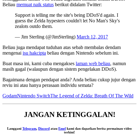
Beliau
memuat naik status
berikut didalam Twitter:
Support is telling me the site's being DDoS'd again. I
guess the Zelda hypesters couldn't let No Man's Sky's
zealots outdo them.
— Jim Sterling (@JimSterling)
March 12, 2017
Beliau juga mendapat tuduhan atas sebab membalas dendam
mengenai
isu hakcipta
beliau dengan Nintendo sebelum ini.
Buat masa ini, kami cuba mengakses
laman web beliau
, namun
masih gagal (walaupun dengan sistem pengelakan DDoS).
Bagaimana dengan pendapat anda? Anda beliau cukup jujur dengan
reviu ini atau hanya perasaan individu semata?
Godam
Nintendo Switch
The Legend of Zelda: Breath Of The Wild
JANGAN KETINGGALAN!
Langgani
Telegram
,
Discord
atau
Emel
kami dan dapatkan berita permainan video
terkini!