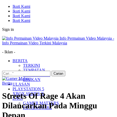
Ikuti Kami
Ikuti Kami
Ikuti Kami
Ikuti Kami
Sign in
Info Permainan Video Malaysia -
Info Permainan Video Terkini Malaysia
- Iklan -
BERITA
TERKINI
TEMPATAN
MUDAH ALIH
ESUKAN
Berita
ULASAN
PLAYSTATION 5
Streets Of Rage 4 Akan
XBOX SERIES X
LAGI
GAMER MATTERS
Dilancarkan Pada Minggu
PR NEWSWIRE
Depan