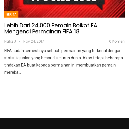
BERITA
Lebih Dari 24,000 Pemain Boikot EA
Mengenai Permainan FIFA 18
Hafiz J
Nov 24, 2017
0 Komen
FIFA sudah semestinya sebuah permainan yang terkenal dengan
statistik jualan yang besar di seluruh dunia. Akan tetapi, beberapa
tindakan EA buat kepada permainan ini membuatkan pemain
mereka…