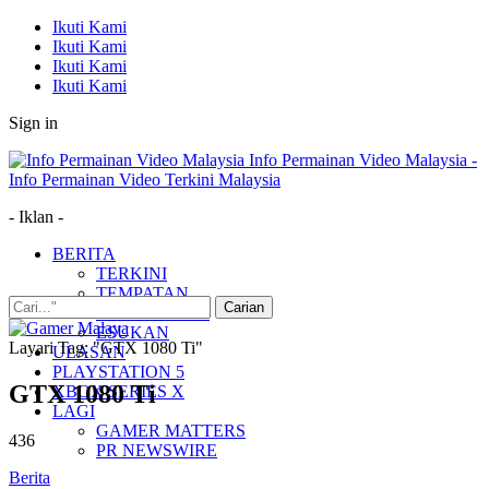
Ikuti Kami
Ikuti Kami
Ikuti Kami
Ikuti Kami
Sign in
Info Permainan Video Malaysia -
Info Permainan Video Terkini Malaysia
- Iklan -
BERITA
TERKINI
TEMPATAN
MUDAH ALIH
ESUKAN
Layari Tag: "GTX 1080 Ti"
ULASAN
PLAYSTATION 5
GTX 1080 Ti
XBOX SERIES X
LAGI
GAMER MATTERS
436
PR NEWSWIRE
Berita