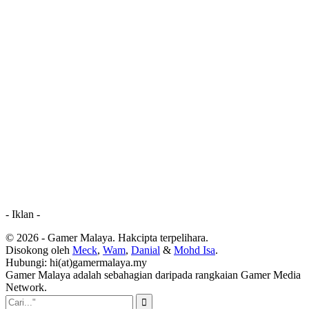
- Iklan -
© 2026 - Gamer Malaya. Hakcipta terpelihara.
Disokong oleh
Meck
,
Wam
,
Danial
&
Mohd Isa
.
Hubungi: hi(at)gamermalaya.my
Gamer Malaya adalah sebahagian daripada rangkaian Gamer Media
Network.