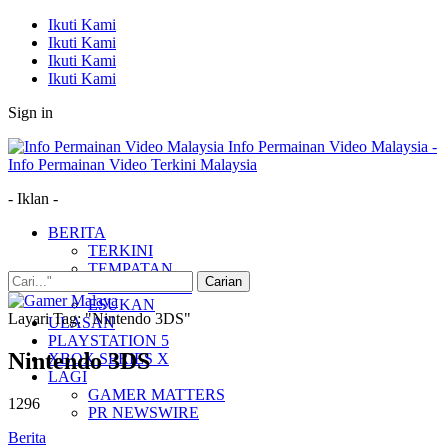
Ikuti Kami
Ikuti Kami
Ikuti Kami
Ikuti Kami
Sign in
Info Permainan Video Malaysia -
Info Permainan Video Terkini Malaysia
- Iklan -
BERITA
TERKINI
TEMPATAN
MUDAH ALIH
ESUKAN
Layari Tag: "Nintendo 3DS"
ULASAN
PLAYSTATION 5
Nintendo 3DS
XBOX SERIES X
LAGI
GAMER MATTERS
1296
PR NEWSWIRE
Berita