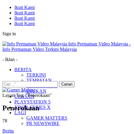
Ikuti Kami
Ikuti Kami
Ikuti Kami
Ikuti Kami
Sign in
Info Permainan Video Malaysia -
Info Permainan Video Terkini Malaysia
- Iklan -
BERITA
TERKINI
TEMPATAN
MUDAH ALIH
ESUKAN
Layari Tag: "Penerokaan"
ULASAN
PLAYSTATION 5
Penerokaan
XBOX SERIES X
LAGI
GAMER MATTERS
78
PR NEWSWIRE
Berita