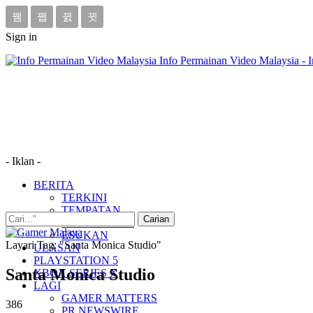
Sign in
Info Permainan Video Malaysia - 
- Iklan -
BERITA
TERKINI
TEMPATAN
MUDAH ALIH
ESUKAN
Layari Tag: "Santa Monica Studio"
ULASAN
PLAYSTATION 5
Santa Monica Studio
XBOX SERIES X
LAGI
GAMER MATTERS
386
PR NEWSWIRE