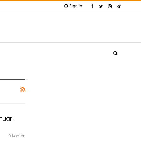
Sign In
nuari
0 Komen