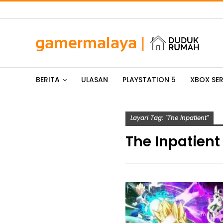
BERITA
ULASAN
PLAYSTATION 5
XBOX SER
Layari Tag: "The Inpatient"
The Inpatient