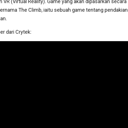
VR (Virtual Reality). Game yang akan dipasarkan secara 
bernama The Climb, iaitu sebuah game tentang pendakian
an.
er dari Crytek: