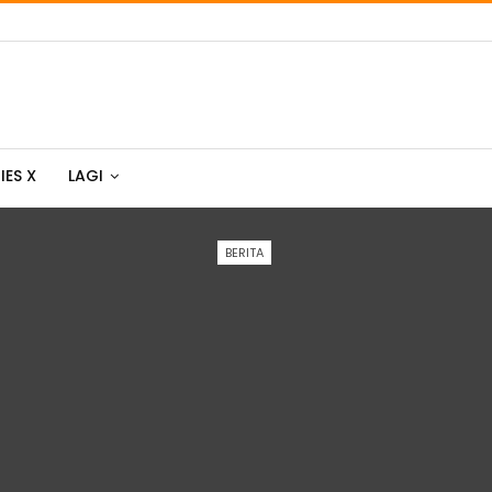
IES X
LAGI
BERITA