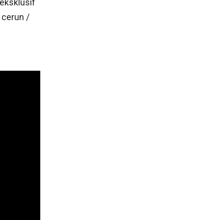
eksklusif
 cerun /