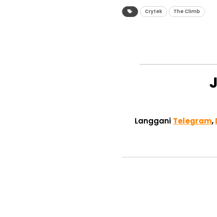
Crytek
The Climb
Langgani
Telegram
,