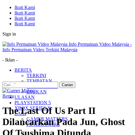
Ikuti Kami
Ikuti Kami
Ikuti Kami
Ikuti Kami
Sign in
Info Permainan Video Malaysia -
Info Permainan Video Terkini Malaysia
- Iklan -
BERITA
TERKINI
TEMPATAN
MUDAH ALIH
ESUKAN
Berita
ULASAN
PLAYSTATION 5
The Last Of Us Part II
XBOX SERIES X
LAGI
GAMER MATTERS
Dilancarkan Pada Jun, Ghost
PR NEWSWIRE
Of Tsushima Ditunda