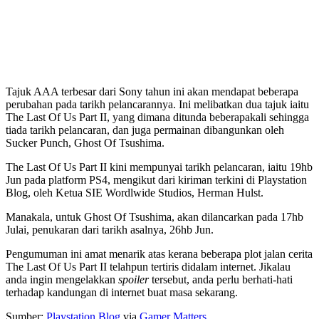
Tajuk AAA terbesar dari Sony tahun ini akan mendapat beberapa
perubahan pada tarikh pelancarannya. Ini melibatkan dua tajuk iaitu
The Last Of Us Part II, yang dimana ditunda beberapakali sehingga
tiada tarikh pelancaran, dan juga permainan dibangunkan oleh
Sucker Punch, Ghost Of Tsushima.
The Last Of Us Part II kini mempunyai tarikh pelancaran, iaitu 19hb
Jun pada platform PS4, mengikut dari kiriman terkini di Playstation
Blog, oleh Ketua SIE Wordlwide Studios, Herman Hulst.
Manakala, untuk Ghost Of Tsushima, akan dilancarkan pada 17hb
Julai, penukaran dari tarikh asalnya, 26hb Jun.
Pengumuman ini amat menarik atas kerana beberapa plot jalan cerita
The Last Of Us Part II telahpun tertiris didalam internet. Jikalau
anda ingin mengelakkan
spoiler
tersebut, anda perlu berhati-hati
terhadap kandungan di internet buat masa sekarang.
Sumber:
Playstation Blog
via
Gamer Matters