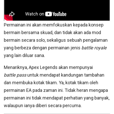
Permainan ini akan memfokuskan kepada konsep
bermain bersama skuad, dan tidak akan ada mod
bermain secara solo, sekaligus sebuah pengalaman
yang berbeza dengan permainan jenis
battle royale
yang lain diluar sana.
Menariknya, Apex Legends akan mempunyai
battle pass
untuk mendapat kandungan tambahan
dan membuka kotak tikam. Ya, kotak tikam oleh
permainan EA pada zaman ini. Tidak heran mengapa
permainan ini tidak mendapat perhatian yang banyak,
walaupun ianya diberi secara percuma.