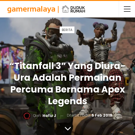
BERITA
“Titanfall 3” Yang Diura-
Ura Adalah Permainan
Percuma Bernama Apex
Legends
Diterbit Pada
5 Feb 2019
Oleh
Hafiz J