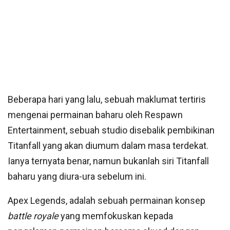
Beberapa hari yang lalu, sebuah maklumat tertiris
mengenai permainan baharu oleh Respawn
Entertainment, sebuah studio disebalik pembikinan
Titanfall yang akan diumum dalam masa terdekat.
Ianya ternyata benar, namun bukanlah siri Titanfall
baharu yang diura-ura sebelum ini.
Apex Legends, adalah sebuah permainan konsep
battle royale
yang memfokuskan kepada