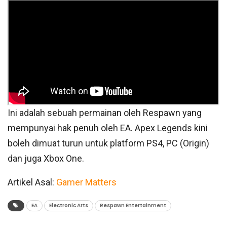
Ini adalah sebuah permainan oleh Respawn yang
mempunyai hak penuh oleh EA. Apex Legends kini
boleh dimuat turun untuk platform PS4, PC (Origin)
dan juga Xbox One.
Artikel Asal:
Gamer Matters
EA
Electronic Arts
Respawn Entertainment