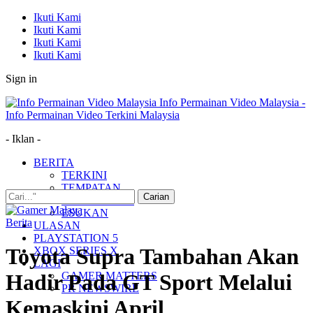
Ikuti Kami
Ikuti Kami
Ikuti Kami
Ikuti Kami
Sign in
Info Permainan Video Malaysia -
Info Permainan Video Terkini Malaysia
- Iklan -
BERITA
TERKINI
TEMPATAN
MUDAH ALIH
ESUKAN
Berita
ULASAN
PLAYSTATION 5
Toyota Supra Tambahan Akan
XBOX SERIES X
LAGI
GAMER MATTERS
Hadir Pada GT Sport Melalui
PR NEWSWIRE
Kemaskini April