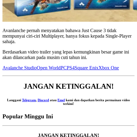
Avanlanche pernah menyatakan bahawa Just Cause 3 tidak
mempunyai ciri-ciri Multiplayer, hanya fokus kepada Single-Player
sahaja.
Berdasarkan video trailer yang lepas kemungkinan besar game ini
akan dilancarkan pada musim cuti tahun ini.
Avalanche Studio
Open World
PC
PS4
Square Enix
Xbox One
JANGAN KETINGGALAN!
Langgani
Telegram
,
Discord
atau
Emel
kami dan dapatkan berita permainan video
terkini!
Popular Minggu Ini
JANGAN KETINGGALAN!