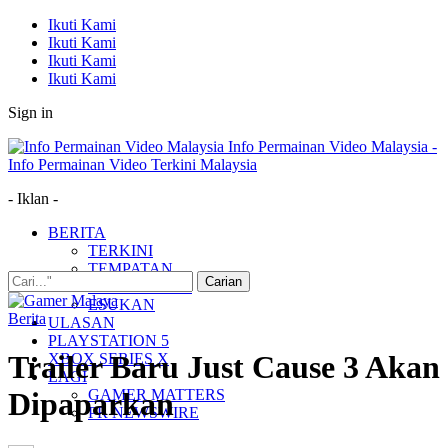
Ikuti Kami
Ikuti Kami
Ikuti Kami
Ikuti Kami
Sign in
Info Permainan Video Malaysia -
Info Permainan Video Terkini Malaysia
- Iklan -
BERITA
TERKINI
TEMPATAN
MUDAH ALIH
ESUKAN
Berita
ULASAN
PLAYSTATION 5
Trailer Baru Just Cause 3 Akan
XBOX SERIES X
LAGI
GAMER MATTERS
Dipaparkan
PR NEWSWIRE