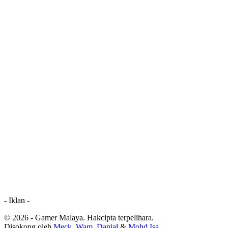
- Iklan -
© 2026 - Gamer Malaya. Hakcipta terpelihara.
Disokong oleh
Meck
,
Wam
,
Danial
&
Mohd Isa
.