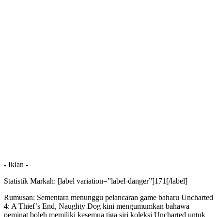
- Iklan -
Statistik Markah: [label variation=”label-danger”]171[/label]
Rumusan: Sementara menunggu pelancaran game baharu Uncharted
4: A Thief’s End, Naughty Dog kini mengumumkan bahawa
peminat boleh memiliki kesemua tiga siri koleksi Uncharted untuk