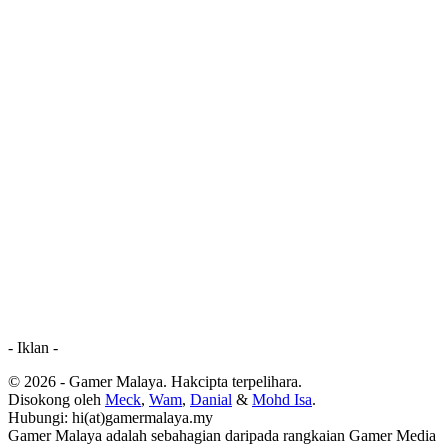
- Iklan -
© 2026 - Gamer Malaya. Hakcipta terpelihara.
Disokong oleh
Meck
,
Wam
,
Danial
&
Mohd Isa
.
Hubungi: hi(at)gamermalaya.my
Gamer Malaya adalah sebahagian daripada rangkaian Gamer Media