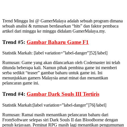
Trend Minggu Ini @ GamerMalaya adalah sebuah program dimana
sebuah analisi & rumusan berdasarkan “hits” dan faktor pembaca
artikel dari minggu ke minggu didalam GamerMalaya.my.
Trend #5:
Gambar Baharu Game F1
Statistik Markah: [label variation=”label-danger”]52[/label]
Rumusan: Game yang akan dilancarkan oleh Codemaster ini telah
ditunda beberapa kali. Namun pihak pembina game ini memberi
serba sedikit “teaser” gambar baharu untuk game ini. Ini
menunjukkan gamers Malaysia amat minat dan menantikan
pelancaran game ini.
Trend #4:
Gambar Dark Souls III Tertiris
Statistik Markah:[label variation=”label-danger”]76[/label]
Rumusan: Ramai masih menantikan pelancaran baharu dari
FromSoftware selepas siri Dark Souls II dan Bloodborne dengan
penuh kejayaan. Peminat RPG masih lagi menantikan pengumuman