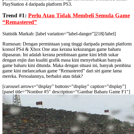
PlayStation 4 daripada platform PS3.
Trend #1:
Perlu Atau Tidak Membeli Semula Game
“Remastered”
Statistik Markah: [label variation=”label-danger”]218[/label]
Rumusan: Dengan permintaan yang tinggi daripada pemain platform
konsol PS4 & Xbox One atas kerana kekurangan game baharu
dipasaran. Ini adalah kerana pembinaan game kini lebih sukar
dengan enjin dan kualiti grafik masa kini menyebabkan banyak
game baharu kini ditunda. Maka dengan situasi ini, banyak pembina
game kini melancarkan game “Remastered” dari siri game lama
mereka. Persoalannya, berbaloi atau tidak?
[carousel arrows=”display” buttons=”display” caption=”display”]
[panel title=”Nombor #5″ description=”Gambar Baharu Game F1″]