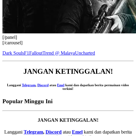
[/panel]
[/carousel]
Dark Souls
F1
Fallout
Trend @ Malaya
Uncharted
JANGAN KETINGGALAN!
Langgani
Telegram
,
Discord
atau
Emel
kami dan dapatkan berita permainan video
terkini!
Popular Minggu Ini
JANGAN KETINGGALAN!
Langgani
Telegram
,
Discord
atau
Emel
kami dan dapatkan berita