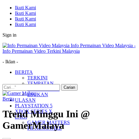
Ikuti Kami
Ikuti Kami
Ikuti Kami
Ikuti Kami
Sign in
Info Permainan Video Malaysia -
Info Permainan Video Terkini Malaysia
- Iklan -
BERITA
TERKINI
TEMPATAN
MUDAH ALIH
ESUKAN
Berita
ULASAN
PLAYSTATION 5
Trend Minggu Ini @
XBOX SERIES X
LAGI
GAMER MATTERS
GamerMalaya
PR NEWSWIRE