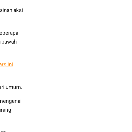
inan aksi
beberapa
 dibawah
rs ini
ari umum.
 mengenai
urang