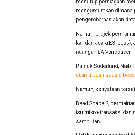
menutup perniagaan mere
mengumumkan dimana pa
pengembaraan akan datan
Namun, projek permainan
kali dari acara E3 lepas
naungan EA Vancouver.
Patrick Söderlund, Naib 
akan diubah secara besa
Namun, kenyataan terse
Dead Space 3, permainan
isu mikro-transaksi da
sambutan.