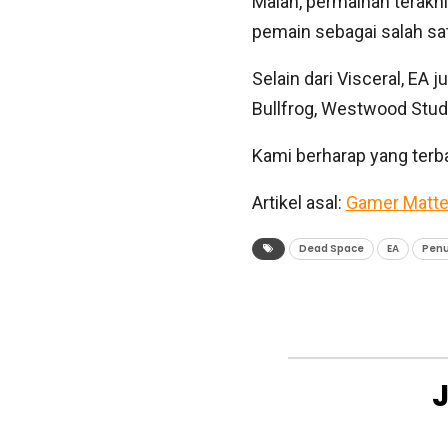
Malah, permainan terakhi
pemain sebagai salah sat
Selain dari Visceral, EA
Bullfrog, Westwood Studi
Kami berharap yang terba
Artikel asal:
Gamer Matte
Dead Space
EA
Pen