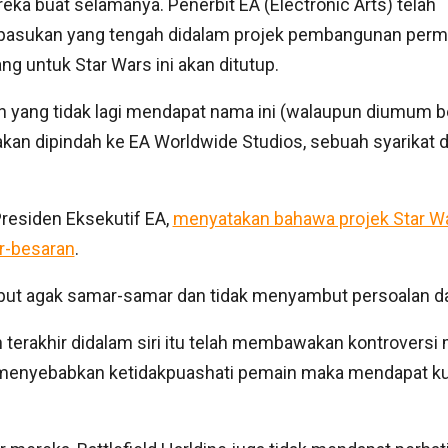
ka buat selamanya. Penerbit EA (Electronic Arts) telah
sukan yang tengah didalam projek pembangunan perma
g untuk Star Wars ini akan ditutup.
 yang tidak lagi mendapat nama ini (walaupun diumum 
), akan dipindah ke EA Worldwide Studios, sebuah syarikat
Presiden Eksekutif EA,
menyatakan bahawa projek Star Wa
r-besaran
.
but agak samar-samar dan tidak menyambut persoalan d
 terakhir didalam siri itu telah membawakan kontroversi
n menyebabkan ketidakpuashati pemain maka mendapat k