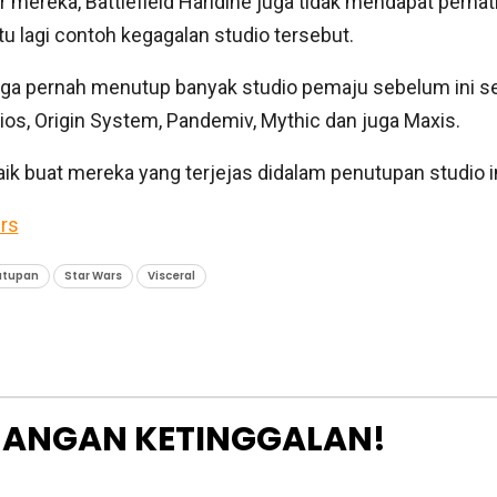
r mereka, Battlefield Harldine juga tidak mendapat perhat
u lagi contoh kegagalan studio tersebut.
 juga pernah menutup banyak studio pemaju sebelum ini se
os, Origin System, Pandemiv, Mythic dan juga Maxis.
ik buat mereka yang terjejas didalam penutupan studio in
rs
utupan
Star Wars
Visceral
JANGAN KETINGGALAN!