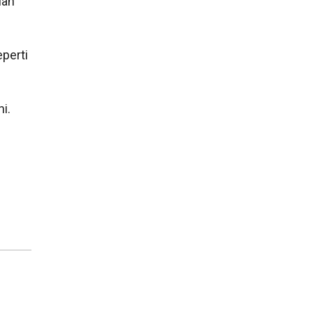
ian
perti
i.