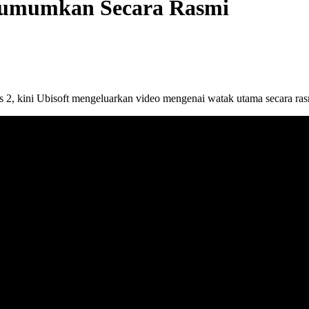
iumumkan Secara Rasmi
 2, kini Ubisoft mengeluarkan video mengenai watak utama secara ra