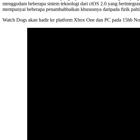
menggodam beberapa sistem teknologi dari ctOS 2.0 yang berintegrasi 
mempunyai beberapa penambahbaikan khususnya daripada fizik pabi
Watch Dogs akan hadir ke platform Xbox One dan PC pada 15hb Nove