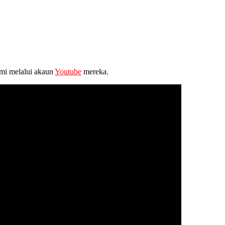
smi melalui akaun
Youtube
mereka.