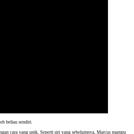
 beliau sendiri.
gan cara yang unik. Seperti siri yang sebelumnya, Marcus mampu