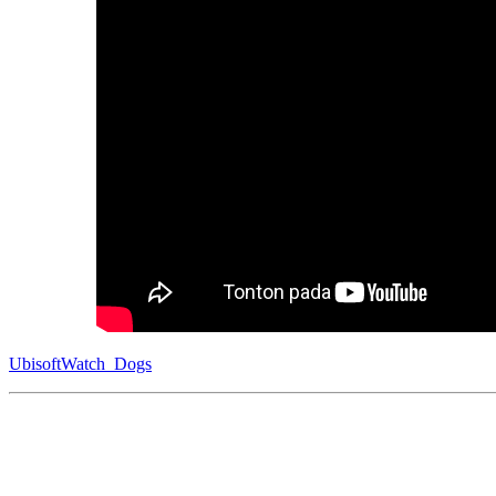
Ubisoft
Watch_Dogs