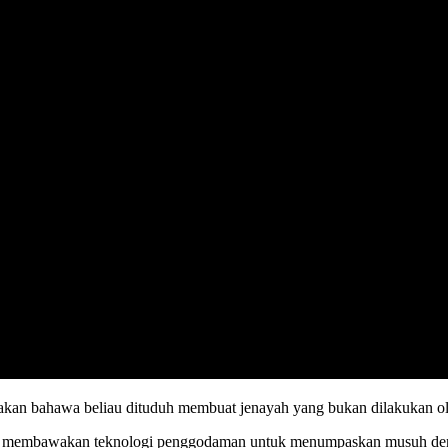
kan bahawa beliau dituduh membuat jenayah yang bukan dilakukan oleh
yang membawakan teknologi penggodaman untuk menumpaskan musuh den