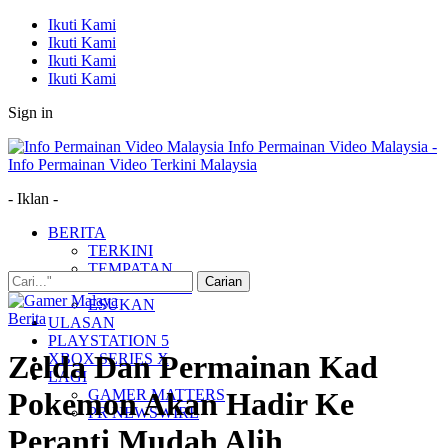
Ikuti Kami
Ikuti Kami
Ikuti Kami
Ikuti Kami
Sign in
Info Permainan Video Malaysia -
Info Permainan Video Terkini Malaysia
- Iklan -
BERITA
TERKINI
TEMPATAN
MUDAH ALIH
ESUKAN
Berita
ULASAN
PLAYSTATION 5
Zelda Dan Permainan Kad
XBOX SERIES X
LAGI
GAMER MATTERS
Pokemon Akan Hadir Ke
PR NEWSWIRE
Peranti Mudah Alih