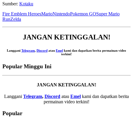
Sumber:
Kotaku
Fire Emblem Heroes
Mario
Nintendo
Pokemon GO
Super Mario
Run
Zelda
JANGAN KETINGGALAN!
Langgani
Telegram
,
Discord
atau
Emel
kami dan dapatkan berita permainan video
terkini!
Popular Minggu Ini
JANGAN KETINGGALAN!
Langgani
Telegram
,
Discord
atau
Emel
kami dan dapatkan berita
permainan video terkini!
Popular