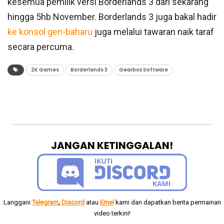
kesemua pemilik versi Borderlands 3 dari sekarang
hingga 5hb November. Borderlands 3 juga bakal hadir
ke konsol gen-baharu
juga melalui tawaran naik taraf
secara percuma.
2K Games
Borderlands 3
Gearbox Software
JANGAN KETINGGALAN!
Langgani
Telegram
,
Discord
atau
Emel
kami dan dapatkan berita permainan
video terkini!