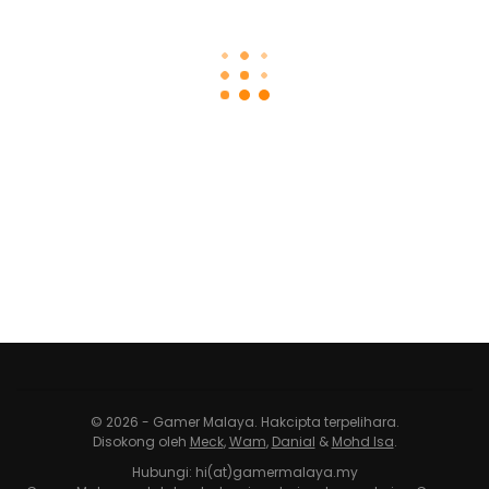
© 2026 - Gamer Malaya. Hakcipta terpelihara.
Disokong oleh
Meck
,
Wam
,
Danial
&
Mohd Isa
.
Hubungi: hi(at)gamermalaya.my