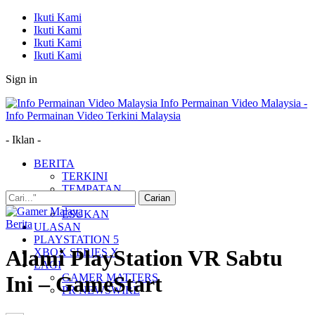
Ikuti Kami
Ikuti Kami
Ikuti Kami
Ikuti Kami
Sign in
Info Permainan Video Malaysia -
Info Permainan Video Terkini Malaysia
- Iklan -
BERITA
TERKINI
TEMPATAN
MUDAH ALIH
ESUKAN
Berita
ULASAN
PLAYSTATION 5
Alami PlayStation VR Sabtu
XBOX SERIES X
LAGI
GAMER MATTERS
Ini – GameStart
PR NEWSWIRE