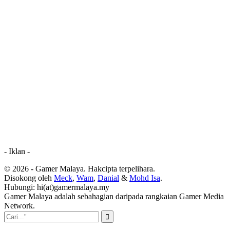
- Iklan -
© 2026 - Gamer Malaya. Hakcipta terpelihara.
Disokong oleh
Meck
,
Wam
,
Danial
&
Mohd Isa
.
Hubungi: hi(at)gamermalaya.my
Gamer Malaya adalah sebahagian daripada rangkaian Gamer Media
Network.