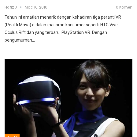
Hafiz J
Mac 16, 2016
0 Komen
Tahun ini amatlah menarik dengan kehadiran tiga peranti VR
(Realiti Maya) didalam pasaran konsumer seperti HTC Vive,
Oculus Rift dan yang terbaru, PlayStation VR. Dengan
pengumuman…