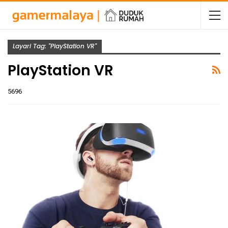
Layari Tag: "PlayStation VR"
PlayStation VR
5696