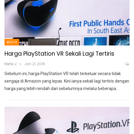
BERITA
Harga PlayStation VR Sekali Lagi Tertiris
Hafiz J
Jan 21, 2016
Sebelum ini, harga PlayStation VR telah terkeluar secara tidak
sengaja di Amazon yang lepas. Kini ianya sekali lagi tertiris dengan
harga yang lebih rendah dari sebelumnya melalui beberapa…