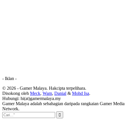
- Iklan -
© 2026 - Gamer Malaya. Hakcipta terpelihara.
Disokong oleh
Meck
,
Wam
,
Danial
&
Mohd Isa
.
Hubungi: hi(at)gamermalaya.my
Gamer Malaya adalah sebahagian daripada rangkaian Gamer Media
Network.