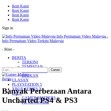
Ikuti Kami
Ikuti Kami
Ikuti Kami
Ikuti Kami
Sign in
Info Permainan Video Malaysia -
Info Permainan Video Terkini Malaysia
- Iklan -
BERITA
TERKINI
TEMPATAN
MUDAH ALIH
ESUKAN
Berita
ULASAN
PLAYSTATION 5
Banyak Perbezaan Antara
XBOX SERIES X
LAGI
GAMER MATTERS
Uncharted PS4 & PS3
PR NEWSWIRE