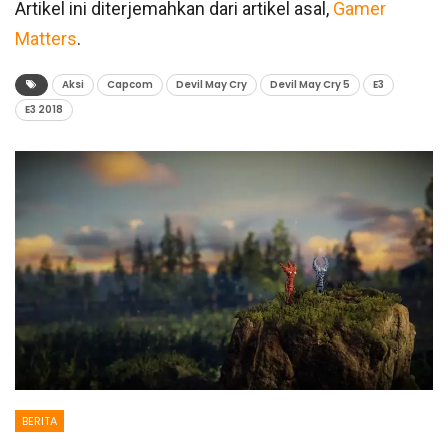
Artikel ini diterjemahkan dari artikel asal,
Gamer
Matters
.
Aksi
Capcom
Devil May Cry
Devil May Cry 5
E3
E3 2018
BERITA