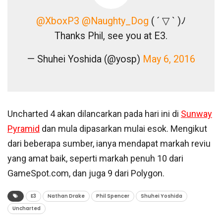
@XboxP3
@Naughty_Dog
( ´ ▽ ` )ﾉ
Thanks Phil, see you at E3.
— Shuhei Yoshida (@yosp)
May 6, 2016
Uncharted 4 akan dilancarkan pada hari ini di
Sunway
Pyramid
dan mula dipasarkan mulai esok. Mengikut
dari beberapa sumber, ianya mendapat markah reviu
yang amat baik, seperti markah penuh 10 dari
GameSpot.com, dan juga 9 dari Polygon.
E3
Nathan Drake
Phil Spencer
Shuhei Yoshida
Uncharted