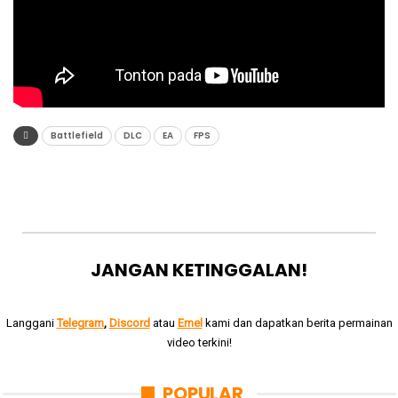
Battlefield
DLC
EA
FPS
JANGAN KETINGGALAN!
Langgani
Telegram
,
Discord
atau
Emel
kami dan dapatkan berita permainan
video terkini!
POPULAR