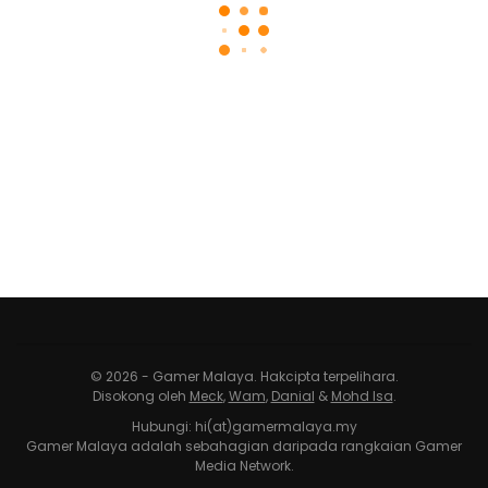
© 2026 - Gamer Malaya. Hakcipta terpelihara.
Disokong oleh
Meck
,
Wam
,
Danial
&
Mohd Isa
.
Hubungi: hi(at)gamermalaya.my
Gamer Malaya adalah sebahagian daripada rangkaian Gamer
Media Network.