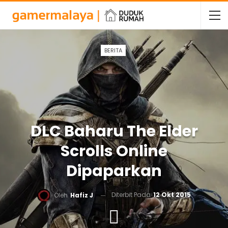
BERITA
DLC Baharu The Elder
Scrolls Online
Dipaparkan
Diterbit Pada
12 Okt 2015
Oleh
Hafiz J