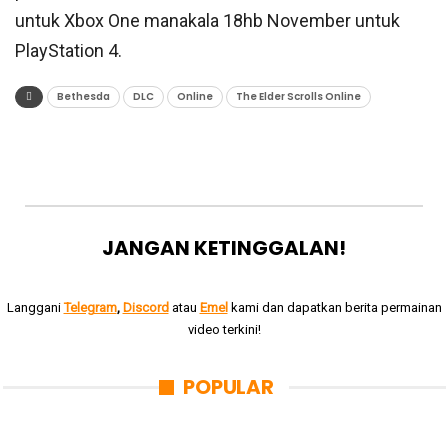
untuk Xbox One manakala 18hb November untuk
PlayStation 4.
Bethesda
DLC
Online
The Elder Scrolls Online
JANGAN KETINGGALAN!
Langgani
Telegram
,
Discord
atau
Emel
kami dan dapatkan berita permainan
video terkini!
POPULAR