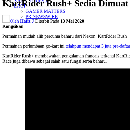
KartRider Rush+ Sedia Dimuat
XBOX SERIES X
LAGI
GAMER MATTERS
PR NEWSWIRE
Oleh
Hafiz J
Diterbit Pada
13 Mei 2020
Kongsikan
Permainan mudah alih percuma baharu dari Nexon, KartRider Rush+ ba
Permainan perlumbaan go-kart ini
telahpun mendapat 3 juta pra-dafta
KartRider Rush+ membawakan pengalaman francais terkenal KartRide
Race juga dibawa sebagai salah satu fungsi serba baharu.