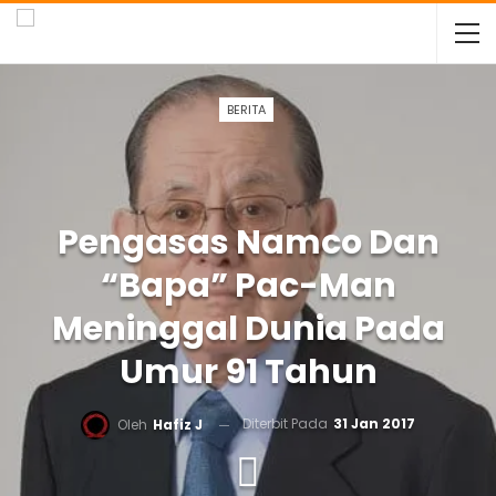
BERITA
Pengasas Namco Dan
“Bapa” Pac-Man
Meninggal Dunia Pada
Umur 91 Tahun
Diterbit Pada
31 Jan 2017
Oleh
Hafiz J