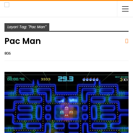
Layari Tag: "Pac Man"
Pac Man
806