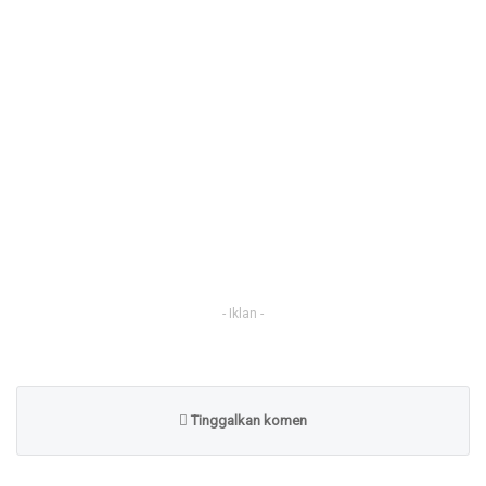
- Iklan -
Tinggalkan komen