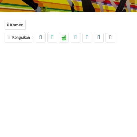
0 Komen
Kongsikan