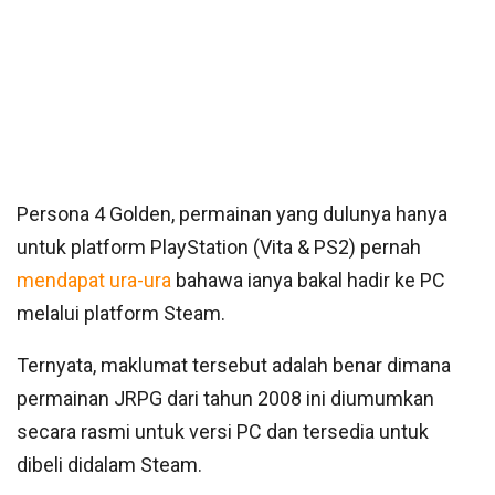
Persona 4 Golden, permainan yang dulunya hanya
untuk platform PlayStation (Vita & PS2) pernah
mendapat ura-ura
bahawa ianya bakal hadir ke PC
melalui platform Steam.
Ternyata, maklumat tersebut adalah benar dimana
permainan JRPG dari tahun 2008 ini diumumkan
secara rasmi untuk versi PC dan tersedia untuk
dibeli didalam Steam.