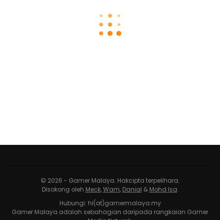
© 2026 - Gamer Malaya. Hakcipta terpelihara.
Disokong oleh
Meck
,
Wam
,
Danial
&
Mohd Isa
.
Hubungi: hi(at)gamermalaya.my
Gamer Malaya adalah sebahagian daripada rangkaian Gamer