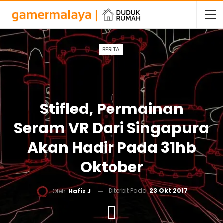
BERITA
Stifled, Permainan
Seram VR Dari Singapura
Akan Hadir Pada 31hb
Oktober
Diterbit Pada
23 Okt 2017
Oleh
Hafiz J