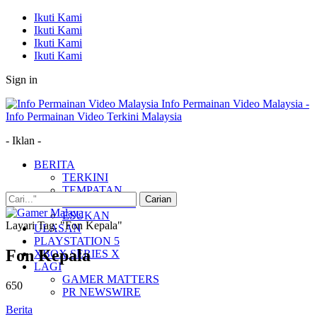
Ikuti Kami
Ikuti Kami
Ikuti Kami
Ikuti Kami
Sign in
Info Permainan Video Malaysia -
Info Permainan Video Terkini Malaysia
- Iklan -
BERITA
TERKINI
TEMPATAN
MUDAH ALIH
ESUKAN
Layari Tag: "Fon Kepala"
ULASAN
PLAYSTATION 5
Fon Kepala
XBOX SERIES X
LAGI
GAMER MATTERS
650
PR NEWSWIRE
Berita