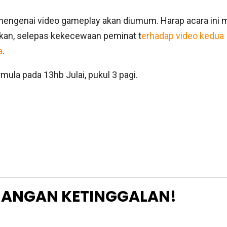
engenai video gameplay akan diumum. Harap acara ini 
jikan, selepas kekecewaan peminat t
erhadap video kedua
a
.
mula pada 13hb Julai, pukul 3 pagi.
JANGAN KETINGGALAN!