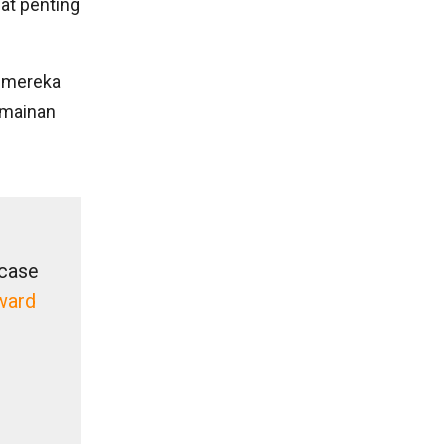
t penting
l mereka
rmainan
wcase
ward