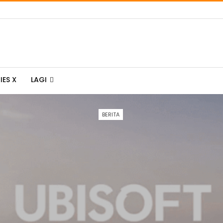
IES X
LAGI
BERITA