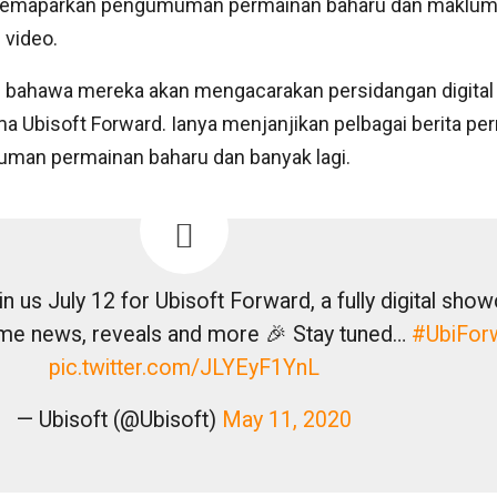
 memaparkan pengumuman permainan baharu dan makluma
 video.
n bahawa mereka akan mengacarakan persidangan digita
ma Ubisoft Forward. Ianya menjanjikan pelbagai berita pe
uman permainan baharu dan banyak lagi.
n us July 12 for Ubisoft Forward, a fully digital sho
ame news, reveals and more 🎉 Stay tuned…
#UbiFor
pic.twitter.com/JLYEyF1YnL
— Ubisoft (@Ubisoft)
May 11, 2020