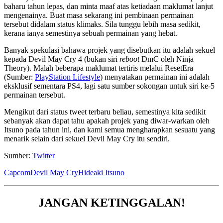
baharu tahun lepas, dan minta maaf atas ketiadaan maklumat lanjut
mengenainya. Buat masa sekarang ini pembinaan permainan
tersebut didalam status klimaks. Sila tunggu lebih masa sedikit,
kerana ianya semestinya sebuah permainan yang hebat.
Banyak spekulasi bahawa projek yang disebutkan itu adalah sekuel
kepada Devil May Cry 4 (bukan siri
reboot
DmC oleh Ninja
Theory). Malah beberapa maklumat tertiris melalui ResetEra
(Sumber:
PlayStation Lifestyle
) menyatakan permainan ini adalah
eksklusif sementara PS4, lagi satu sumber sokongan untuk siri ke-5
permainan tersebut.
Mengikut dari status tweet terbaru beliau, semestinya kita sedikit
sebanyak akan dapat tahu apakah projek yang diwar-warkan oleh
Itsuno pada tahun ini, dan kami semua mengharapkan sesuatu yang
menarik selain dari sekuel Devil May Cry itu sendiri.
Sumber:
Twitter
Capcom
Devil May Cry
Hideaki Itsuno
JANGAN KETINGGALAN!