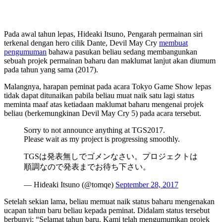
Pada awal tahun lepas, Hideaki Itsuno, Pengarah permainan siri
terkenal dengan hero cilik Dante, Devil May Cry
membuat
pengumuman
bahawa pasukan beliau sedang membangunkan
sebuah projek permainan baharu dan maklumat lanjut akan diumum
pada tahun yang sama (2017).
Malangnya, harapan peminat pada acara Tokyo Game Show lepas
tidak dapat ditunaikan pabila beliau muat naik satu lagi status
meminta maaf atas ketiadaan maklumat baharu mengenai projek
beliau (berkemungkinan Devil May Cry 5) pada acara tersebut.
Sorry to not announce anything at TGS2017.
Please wait as my project is progressing smoothly.
TGSは発表無しでゴメンなさい。プロジェクトは
順調なので発表までお待ち下さい。
— Hideaki Itsuno (@tomqe)
September 28, 2017
Setelah sekian lama, beliau memuat naik status baharu mengenakan
ucapan tahun baru beliau kepada peminat. Didalam status tersebut
berbunyi; “Selamat tahun baru. Kami telah mengumumkan projek