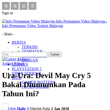
Sign in
Info Permainan Video Malaysia -
Info Permainan Video Terkini Malaysia
- Iklan -
BERITA
TERKINI
TEMPATAN
MUDAH ALIH
ESUKAN
Artikel Pilihan
ULASAN
PLAYSTATION 5
Ura-Ura: Devil May Cry 5
XBOX SERIES X
LAGI
GAMER MATTERS
Bakal Diumumkan Pada
PR NEWSWIRE
Tahun Ini?
Oleh
Hafiz J
Diterbit Pada
1 Jan 2018