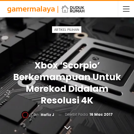
ARTIKEL PILIHAN
Xbox ‘Scorpio’
Berkemampuan Untuk
Merekod Didalam
Resolusi 4K
Diterbit Pada
16 Mac 2017
Oleh
Hafiz J