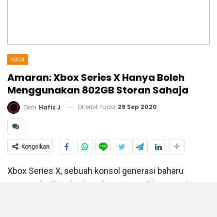
XBOX
Amaran: Xbox Series X Hanya Boleh
Menggunakan 802GB Storan Sahaja
Diterbit Pada
29 Sep 2020
Oleh
Hafiz J
Kongsikan
Xbox Series X, sebuah konsol generasi baharu
Microsoft dilengkapkan dengan SSD khas untuk
menyimpan permainan video bersaiz 1TB, lebih dari
PS5 yang diperkatakan sebanyak 825GB.