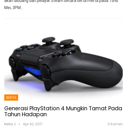
akan dibuang dari pelayar Steam secara serta merta pada 15hb
Mei, 3PM…
BERITA
Generasi PlayStation 4 Mungkin Tamat Pada
Tahun Hadapan
Hafiz J
Apr 30, 2017
0 Komen