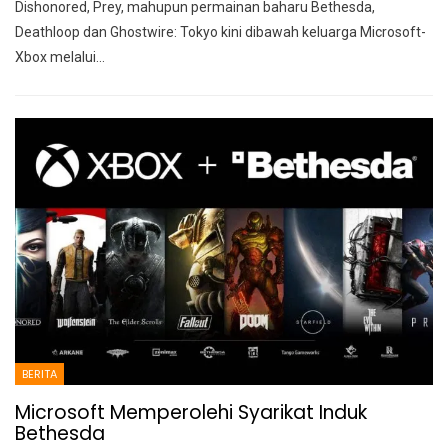
Dishonored, Prey, mahupun permainan baharu Bethesda,
Deathloop dan Ghostwire: Tokyo kini dibawah keluarga Microsoft-
Xbox melalui
…
BERITA
Microsoft Memperolehi Syarikat Induk
Bethesda