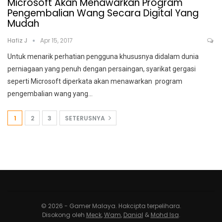
Microsoft Akan Menawarkan Program
Pengembalian Wang Secara Digital Yang
Mudah
Hafiz J
Apr 15, 2017
Untuk menarik perhatian pengguna khususnya didalam dunia
perniagaan yang penuh dengan persaingan, syarikat gergasi
seperti Microsoft diperkata akan menawarkan program
pengembalian wang yang…
1
2
3
SETERUSNYA
© 2026 - Gamer Malaya. Hakcipta terpelihara.
Disokong oleh
Meck
,
Wam
,
Danial
&
Mohd Isa
.