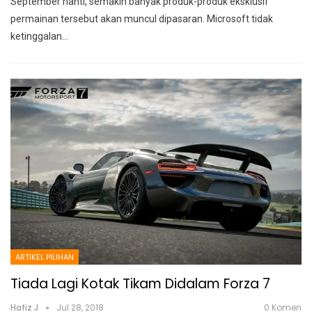
September nanti, semakin banyak produk-produk eksklusif
permainan tersebut akan muncul dipasaran. Microsoft tidak
ketinggalan
…
ARTIKEL PILIHAN
Tiada Lagi Kotak Tikam Didalam Forza 7
Hafiz J
Jul 28, 2018
0 Komen