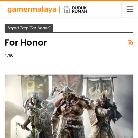
Layari Tag: "For Honor"
For Honor
1780