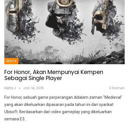
BERITA
For Honor, Akan Mempunyai Kempen
Sebagai Single Player
Hafiz J
Jan 14, 2016
0 Komen
For Honor, sebuah game perperangan didalam zaman "Medieval"
yang akan dikeluarkan dipasaran pada tahun ini dari syarikat
Ubisoft. Berdasarkan dari video gameplay yang dikeluarkan
semasa E3…