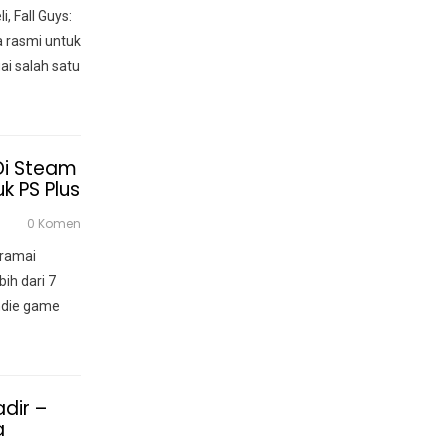
, Fall Guys:
 rasmi untuk
 salah satu
 Di Steam
k PS Plus
0 Komen
 ramai
ih dari 7
indie game
adir –
a