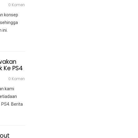
0 Komen
an konsep
 sehingga
ini.
wakan
k Ke PS4
0 Komen
an kami
ketiadaan
i PS4.
Berita
kout