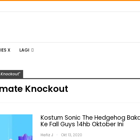
IES X
LAGI
e Knockout"
timate Knockout
Kostum Sonic The Hedgehog Bakal
Ke Fall Guys 14hb Oktober Ini
Hafiz J
Okt 13, 2020