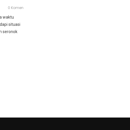
0 Komen
da waktu
api situasi
n seronok