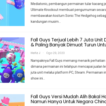
Mediatonic, pembangun permainan tular kacang jeli
Ultimate Knockout membuat pengumuman secara
membawakan kostum Sonic The Hedgehog sebagai
kandungan musim
…
Fall Guys Terjual Lebih 7 Juta Unit
& Paling Banyak Dimuat Turun Untu
Hafiz J
Ogo 29, 2020
Nampaknya Fall Guys memang menarik perhatian
dimana permainan ini telahpun mencapai jualan leb
juta unit melalui platform PC, Steam. Permainan 
show ini
…
Fall Guys Versi Mudah Alih Bakal H
Namun Hanya Untuk Negara Chin