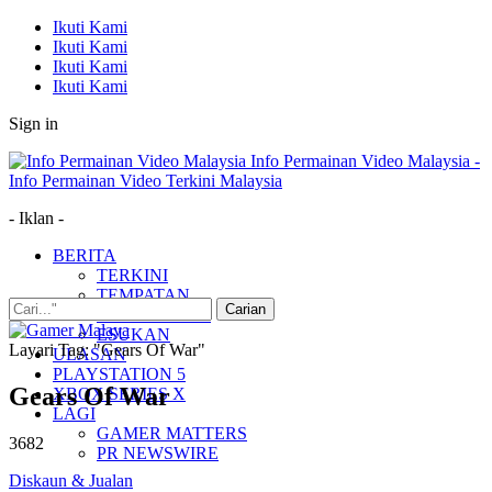
Ikuti Kami
Ikuti Kami
Ikuti Kami
Ikuti Kami
Sign in
Info Permainan Video Malaysia -
Info Permainan Video Terkini Malaysia
- Iklan -
BERITA
TERKINI
TEMPATAN
MUDAH ALIH
ESUKAN
Layari Tag: "Gears Of War"
ULASAN
PLAYSTATION 5
Gears Of War
XBOX SERIES X
LAGI
GAMER MATTERS
3682
PR NEWSWIRE
Diskaun & Jualan