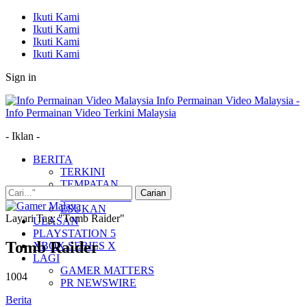
Ikuti Kami
Ikuti Kami
Ikuti Kami
Ikuti Kami
Sign in
Info Permainan Video Malaysia -
Info Permainan Video Terkini Malaysia
- Iklan -
BERITA
TERKINI
TEMPATAN
MUDAH ALIH
ESUKAN
Layari Tag: "Tomb Raider"
ULASAN
PLAYSTATION 5
Tomb Raider
XBOX SERIES X
LAGI
GAMER MATTERS
1004
PR NEWSWIRE
Berita