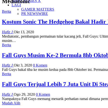
Mediatonic
XBOX SERIES X
LAGI
GAMER MATTERS
Berita
PR NEWSWIRE
Kostum Sonic The Hedgehog Bakal Hadir 
Hafiz J
Okt 13, 2020
Mediatonic, pembangun permainan tular kacang jeli, Fall Guys: U
musim
…
Berita
Fall Guys Musim Ke-2 Bermula 8hb Okto
Hafiz J
Okt 3, 2020
0 Komen
Fall Guys bakal tiba ke musim kedua pada 8hb Oktober ini.
Permaina
Berita
Fall Guys Terjual Lebih 7 Juta Unit Di S
Hafiz J
Ogo 29, 2020
0 Komen
Nampaknya Fall Guys memang menarik perhatian ramai dimana permaina
Mudah Alih