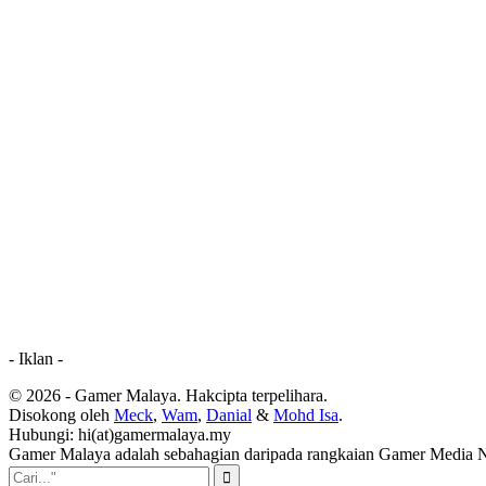
- Iklan -
© 2026 - Gamer Malaya. Hakcipta terpelihara.
Disokong oleh
Meck
,
Wam
,
Danial
&
Mohd Isa
.
Hubungi: hi(at)gamermalaya.my
Gamer Malaya adalah sebahagian daripada rangkaian Gamer Media 