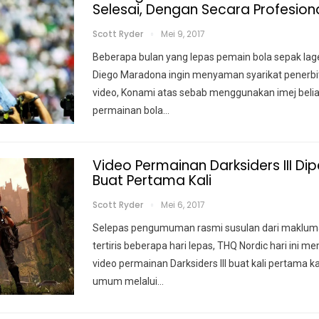
Selesai, Dengan Secara Profesion
Scott Ryder
Mei 9, 2017
Beberapa bulan yang lepas pemain bola sepak lag
Diego Maradona ingin menyaman syarikat penerbi
video, Konami atas sebab menggunakan imej beli
permainan bola…
Video Permainan Darksiders III Dip
Buat Pertama Kali
Scott Ryder
Mei 6, 2017
Selepas pengumuman rasmi susulan dari maklum
tertiris beberapa hari lepas, THQ Nordic hari ini m
video permainan Darksiders III buat kali pertama k
umum melalui…