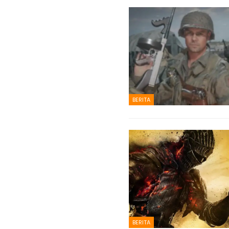
BERITA
BERITA