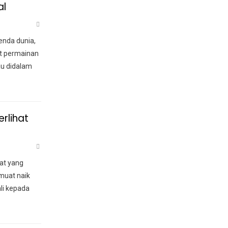
al
enda dunia,
t permainan
au didalam
erlihat
at yang
emuat naik
ali kepada