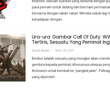
Kitamen, sebuah syarikat yang terkenal dengan pu
para pemain untuk datang dan bermain permainan
bersama dengan rakan-rakan. Mereka sekali lagi
kehadapan dengan…
Ura-ura: Gambar Call Of Duty: WW
Tertiris, Sesuatu Yang Peminat In
Scott Ryder
Mac 25, 2017
Berikut adalah sesuatu yang mungkin akan memb
gembira kepada peminat, khususnya selepas pen
Activision untuk kembali ke "pangkal jalan". Pelba
yang diperoleh…