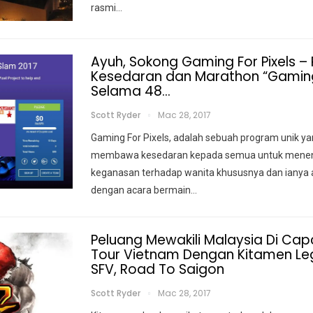
rasmi…
Ayuh, Sokong Gaming For Pixels – 
Kesedaran dan Marathon “Gamin
Selama 48…
Scott Ryder
Mac 28, 2017
Gaming For Pixels, adalah sebuah program unik ya
membawa kesedaran kepada semua untuk mene
keganasan terhadap wanita khususnya dan ianya a
dengan acara bermain…
Peluang Mewakili Malaysia Di Ca
Tour Vietnam Dengan Kitamen L
SFV, Road To Saigon
Scott Ryder
Mac 28, 2017