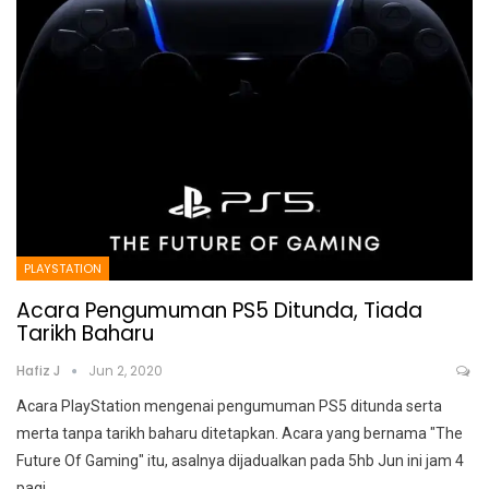
PLAYSTATION
Acara Pengumuman PS5 Ditunda, Tiada
Tarikh Baharu
Hafiz J
Jun 2, 2020
Acara PlayStation mengenai pengumuman PS5 ditunda serta
merta tanpa tarikh baharu ditetapkan. Acara yang bernama "The
Future Of Gaming" itu, asalnya dijadualkan pada 5hb Jun ini jam 4
pagi
…