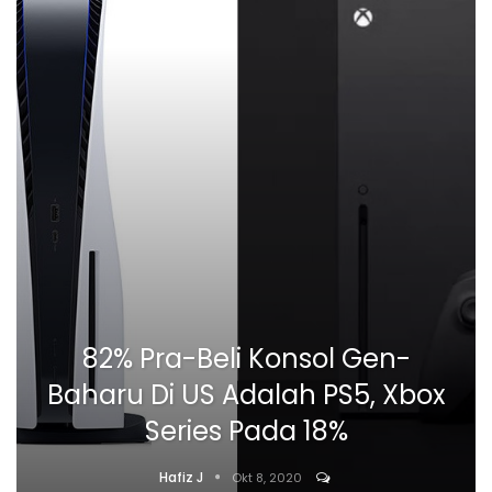
82% Pra-Beli Konsol Gen-
Baharu Di US Adalah PS5, Xbox
Series Pada 18%
Hafiz J
Okt 8, 2020