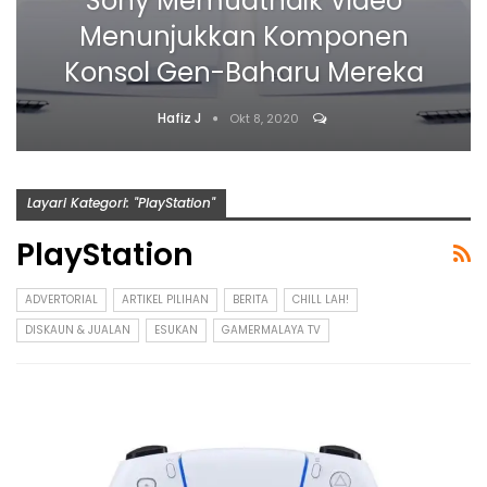
Sony Memuatnaik Video
Menunjukkan Komponen
Konsol Gen-Baharu Mereka
Hafiz J
Okt 8, 2020
Layari Kategori: "PlayStation"
PlayStation
ADVERTORIAL
ARTIKEL PILIHAN
BERITA
CHILL LAH!
DISKAUN & JUALAN
ESUKAN
GAMERMALAYA TV